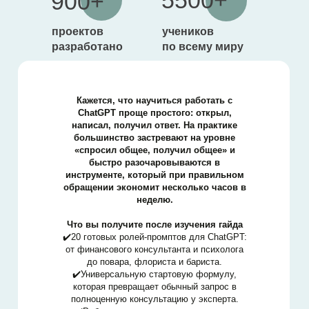
5500+
900+
проектов
учеников
р
аз
работано
по всему миру
Кажется, что научиться работать с
ChatGPT проще простого: открыл,
написал, получил ответ. На практике
большинство застревают на уровне
«спросил общее, получил общее» и
быстро разочаровываются в
инструменте, который при правильном
обращении экономит несколько часов в
неделю.
Что вы получите после изучения гайда
✔️20 готовых ролей-промптов для ChatGPT:
от финансового консультанта и психолога
до повара, флориста и бариста.
✔️Универсальную стартовую формулу,
которая превращает обычный запрос в
полноценную консультацию у эксперта.