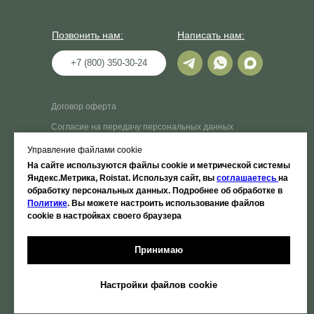
Позвонить нам:
Написать нам:
+7 (800) 350-30-24
Договор оферта
Согласие на передачу персональных данных
третьим лицам
Управление файлами cookie
Согласие на обработку персональных данных в
целях осуществления рассылки (продвижения услуг
На сайте используются файлы cookie и метрической системы
на рынке)
Яндекс.Метрика, Roistat. Используя сайт, вы
соглашаетесь
на
обработку персональных данных. Подробнее об обработке в
Согласие на обработку персональных данных в
Политике
. Вы можете настроить использование файлов
целях подготовки, заключения и исполнения
cookie в настройках своего браузера
гражданско-правового договора
Сведения об образовательной организации
Принимаю
Политика конфиденциальности
Настройки файлов cookie
ООО «Гарден Групп»
ИНН: 7000018875