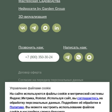
Мастерская Садоводства
Нейросети by Garden Group
3D-визуализация
Позвонить нам:
Написать нам:
+7 (800) 350-30-24
Договор оферта
Согласие на передачу персональных данных
третьим лицам
Управление файлами cookie
Согласие на обработку персональных данных в
целях осуществления рассылки (продвижения услуг
На сайте используются файлы cookie и метрической системы
на рынке)
Яндекс.Метрика, Roistat. Используя сайт, вы
соглашаетесь
на
обработку персональных данных. Подробнее об обработке в
Согласие на обработку персональных данных в
Политике
. Вы можете настроить использование файлов
целях подготовки, заключения и исполнения
cookie в настройках своего браузера