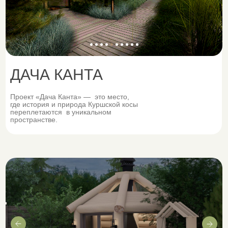
Вы не так давно интересуетесь
ландшафтным дизайном, хотите
глубже погрузиться в эту сферу,
но не знаете с чего начать, когда
вокруг так много информации.
ДАЧА КАНТА
Проект «Дача Канта» — это место,
где
история и природа Куршской косы
переплетаются в уникальном
пространстве.
Не знаете
с чего начать