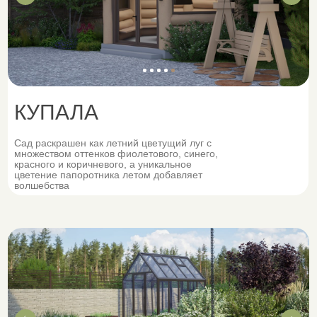
Вы не так давно интересуетесь
ландшафтным дизайном, хотите
глубже погрузиться в эту сферу,
но не знаете с чего начать, когда
вокруг так много информации.
КУПАЛА
Сад раскрашен как летний цветущий луг с
множеством оттенков фиолетового, синего,
красного и коричневого, а уникальное
цветение папоротника летом добавляет
волшебства
Не знаете
с чего начать