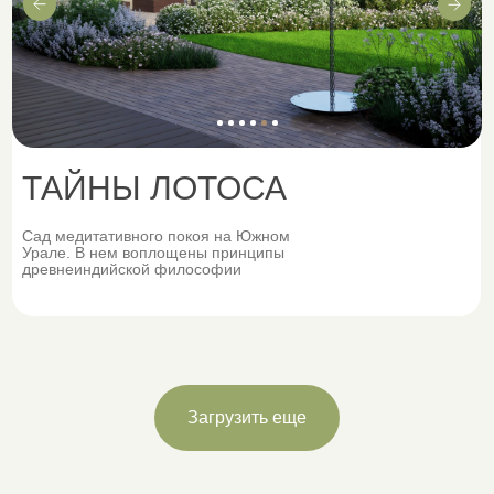
Вы не так давно интересуетесь
ландшафтным дизайном, хотите
глубже погрузиться в эту сферу,
но не знаете с чего начать, когда
ТАЙНЫ ЛОТОСА
вокруг так много информации.
Cад медитативного покоя на Южном
Урале. В нем воплощены принципы
древнеиндийской философии
Загрузить еще