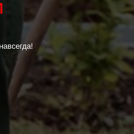
И
навсегда!